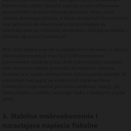
które trudno szybko obsadzić poprzez przekwalifikowanie
pracowników lub automatyzację procesów. Firmy coraz
częściej obserwują sytuację, w której dostępność finansowania
oraz gotowość do inwestowania nie przekładają się
automatycznie na możliwość terminowej realizacji projektów z
powodu ograniczeń kadrowych.
ROk 2026 będzie więc dla przedsiębiorstw okresem, w którym
planowanie inwestycji musi być ściśle powiązane z
planowaniem zasobów pracy. Brak synchronizacji pomiędzy
tymi obszarami będzie prowadzić do opóźnień, wzrostu
kosztów oraz spadku efektywności wykorzystania kapitału. W
warunkach nasilającej się konkurencji o pracowników
inwestycje mogą również pośrednio zwiększać rotację, gdy
nowe projekty i zakłady „wysysają” kadry z lokalnych rynków
pracy.
3. Stabilna makroekonomia i
narastające napięcia fiskalne