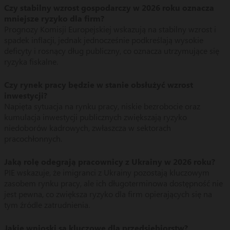
Czy stabilny wzrost gospodarczy w 2026 roku oznacza
mniejsze ryzyko dla firm?
Prognozy Komisji Europejskiej wskazują na stabilny wzrost i
spadek inflacji, jednak jednocześnie podkreślają wysokie
deficyty i rosnący dług publiczny, co oznacza utrzymujące się
ryzyka fiskalne.
Czy rynek pracy będzie w stanie obsłużyć wzrost
inwestycji?
Napięta sytuacja na rynku pracy, niskie bezrobocie oraz
kumulacja inwestycji publicznych zwiększają ryzyko
niedoborów kadrowych, zwłaszcza w sektorach
pracochłonnych.
Jaką rolę odegrają pracownicy z Ukrainy w 2026 roku?
PIE wskazuje, że imigranci z Ukrainy pozostają kluczowym
zasobem rynku pracy, ale ich długoterminowa dostępność nie
jest pewna, co zwiększa ryzyko dla firm opierających się na
tym źródle zatrudnienia.
Jakie wnioski są kluczowe dla przedsiębiorstw?