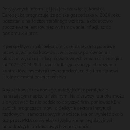
Pozytywnych informacji jest jeszcze więcej.
Komisja
Europejska prognozuje
, że polska gospodarka w 2026 roku
pozostanie na ścieżce stabilnego wzrostu, a dodatkowo
spodziewane jest również wyhamowanie inflacji, aż do
poziomu 2,9 proc.
Z perspektywy makroekonomicznej oznacza to poprawę
przewidywalności kosztów, zwłaszcza w porównaniu z
okresem wysokiej inflacji i gwałtownych zmian cen energii z
lat 2022–2024. Stabilizacja inflacyjna sprzyja planowaniu
kontraktów, inwestycji i wynagrodzeń, co dla firm stanowi
istotny element bezpieczeństwa.
Aby zachować równowagę, należy jednak pamiętać o
narastającym napięciu fiskalnym. Na pierwszy rzut oka może
się wydawać, że nie będzie to dotyczyć firm, ponieważ KE w
swoich prognozach mówi o deficycie sektora instytucji
rządowych i samorządowych w Polsce. Ma on wynieść około
6,3 proc. PKB,
co zwiększa ryzyko zmian regulacyjnych,
podatkowych lub kosztowych w horyzoncie