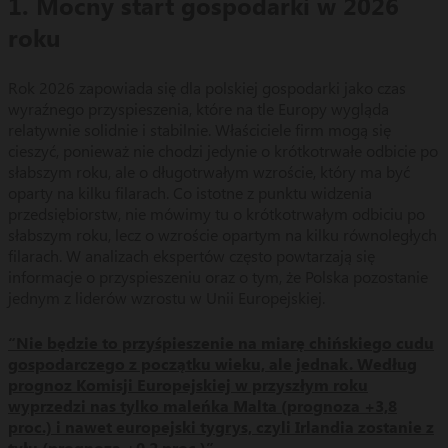
1. Mocny start gospodarki w 2026
roku
Rok 2026 zapowiada się dla polskiej gospodarki jako czas
wyraźnego przyspieszenia, które na tle Europy wygląda
relatywnie solidnie i stabilnie. Właściciele firm mogą się
cieszyć, ponieważ nie chodzi jedynie o krótkotrwałe odbicie po
słabszym roku, ale o długotrwałym wzroście, który ma być
oparty na kilku filarach. Co istotne z punktu widzenia
przedsiębiorstw, nie mówimy tu o krótkotrwałym odbiciu po
słabszym roku, lecz o wzroście opartym na kilku równoległych
filarach. W analizach ekspertów często powtarzają się
informacje o przyspieszeniu oraz o tym, że Polska pozostanie
jednym z liderów wzrostu w Unii Europejskiej.
“Nie będzie to przyśpieszenie na miarę chińskiego cudu
gospodarczego z początku wieku, ale jednak. Według
prognoz Komisji Europejskiej w przyszłym roku
wyprzedzi nas tylko maleńka Malta (prognoza +3,8
proc.) i nawet europejski tygrys, czyli Irlandia zostanie z
tyłu (prognoza +0,2 proc.)”