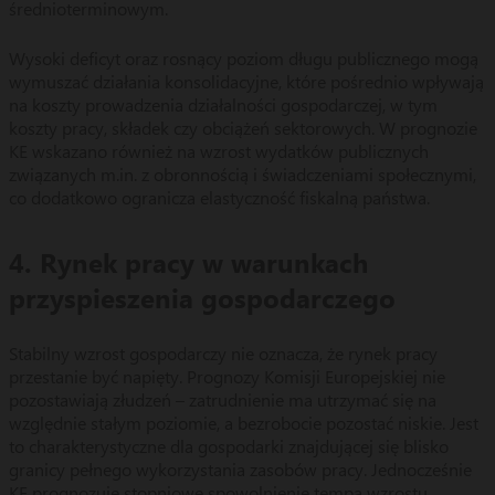
średnioterminowym.
Wysoki deficyt oraz rosnący poziom długu publicznego mogą
wymuszać działania konsolidacyjne, które pośrednio wpływają
na koszty prowadzenia działalności gospodarczej, w tym
koszty pracy, składek czy obciążeń sektorowych. W prognozie
KE wskazano również na wzrost wydatków publicznych
związanych m.in. z obronnością i świadczeniami społecznymi,
co dodatkowo ogranicza elastyczność fiskalną państwa.
4. Rynek pracy w warunkach
przyspieszenia gospodarczego
Stabilny wzrost gospodarczy nie oznacza, że rynek pracy
przestanie być napięty. Prognozy Komisji Europejskiej nie
pozostawiają złudzeń – zatrudnienie ma utrzymać się na
względnie stałym poziomie, a bezrobocie pozostać niskie. Jest
to charakterystyczne dla gospodarki znajdującej się blisko
granicy pełnego wykorzystania zasobów pracy. Jednocześnie
KE prognozuje stopniowe spowolnienie tempa wzrostu