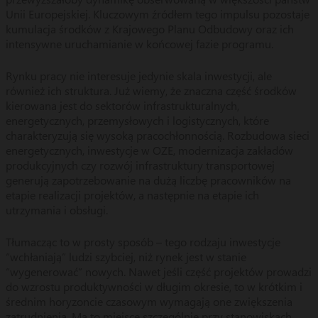
Unii Europejskiej. Kluczowym źródłem tego impulsu pozostaje
kumulacja środków z Krajowego Planu Odbudowy oraz ich
intensywne uruchamianie w końcowej fazie programu.
Rynku pracy nie interesuje jedynie skala inwestycji, ale
również ich struktura. Już wiemy, że znaczna część środków
kierowana jest do sektorów infrastrukturalnych,
energetycznych, przemysłowych i logistycznych, które
charakteryzują się wysoką pracochłonnością. Rozbudowa sieci
energetycznych, inwestycje w OZE, modernizacja zakładów
produkcyjnych czy rozwój infrastruktury transportowej
generują zapotrzebowanie na dużą liczbę pracowników na
etapie realizacji projektów, a następnie na etapie ich
utrzymania i obsługi.
Tłumacząc to w prosty sposób – tego rodzaju inwestycje
“wchłaniają” ludzi szybciej, niż rynek jest w stanie
“wygenerować” nowych. Nawet jeśli część projektów prowadzi
do wzrostu produktywności w długim okresie, to w krótkim i
średnim horyzoncie czasowym wymagają one zwiększenia
zatrudnienia. Ma to miejsce szczególnie przy stanowiskach,