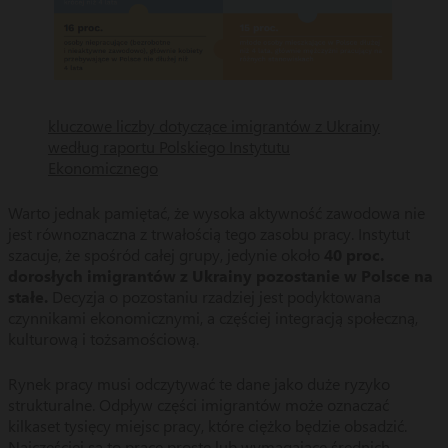
kluczowe liczby dotyczące imigrantów z Ukrainy
według raportu Polskiego Instytutu
Ekonomicznego
Warto jednak pamiętać, że wysoka aktywność zawodowa nie
jest równoznaczna z trwałością tego zasobu pracy. Instytut
szacuje, że spośród całej grupy, jedynie około
40 proc.
dorosłych imigrantów z Ukrainy pozostanie w Polsce na
stałe.
Decyzja o pozostaniu rzadziej jest podyktowana
czynnikami ekonomicznymi, a częściej integracją społeczną,
kulturową i tożsamościową.
Rynek pracy musi odczytywać te dane jako duże ryzyko
strukturalne. Odpływ części imigrantów może oznaczać
kilkaset tysięcy miejsc pracy, które ciężko będzie obsadzić.
Najczęściej są to prace proste lub wymagające średnich