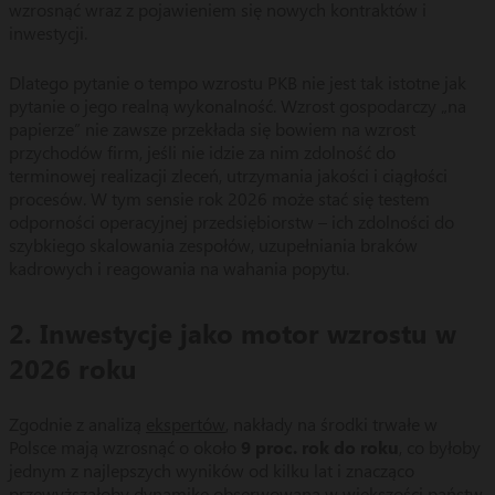
wzrosnąć wraz z pojawieniem się nowych kontraktów i
inwestycji.
Dlatego pytanie o tempo wzrostu PKB nie jest tak istotne jak
pytanie o jego realną wykonalność. Wzrost gospodarczy „na
papierze” nie zawsze przekłada się bowiem na wzrost
przychodów firm, jeśli nie idzie za nim zdolność do
terminowej realizacji zleceń, utrzymania jakości i ciągłości
procesów. W tym sensie rok 2026 może stać się testem
odporności operacyjnej przedsiębiorstw – ich zdolności do
szybkiego skalowania zespołów, uzupełniania braków
kadrowych i reagowania na wahania popytu.
2. Inwestycje jako motor wzrostu w
2026 roku
Zgodnie z analizą
ekspertów
, nakłady na środki trwałe w
Polsce mają wzrosnąć o około
9 proc. rok do roku
, co byłoby
jednym z najlepszych wyników od kilku lat i znacząco
przewyższałoby dynamikę obserwowaną w większości państw