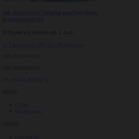
Jak ograniczyć rotację pracowników
tymczasowych?
Intraservis Group sp. z o.o.,
ul. T. Kościuszki 10b, 72-100 Goleniów
NIP 9552329760
KRS 0000943493
tel.
+48 22 300 80 10
MENU
O Nas
Nasze Marki
USŁUGI
FlexHire360