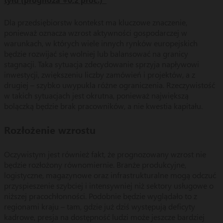
Dla przedsiębiorstw kontekst ma kluczowe znaczenie,
ponieważ oznacza wzrost aktywności gospodarczej w
warunkach, w których wiele innych rynków europejskich
będzie rozwijać się wolniej lub balansować na granicy
stagnacji. Taka sytuacja zdecydowanie sprzyja napływowi
inwestycji, zwiększeniu liczby zamówień i projektów, a z
drugiej – szybko uwypukla różne ograniczenia. Rzeczywistość
w takich sytuacjach jest okrutna, ponieważ największą
bolączką będzie brak pracowników, a nie kwestia kapitału.
Rozłożenie wzrostu
Oczywistym jest również fakt, że prognozowany wzrost nie
będzie rozłożony równomiernie. Branże produkcyjne,
logistyczne, magazynowe oraz infrastrukturalne mogą odczuć
przyspieszenie szybciej i intensywniej niż sektory usługowe o
niższej pracochłonności. Podobnie będzie wyglądało to z
regionami kraju – tam, gdzie już dziś występują deficyty
kadrowe, presja na dostępność ludzi może jeszcze bardziej