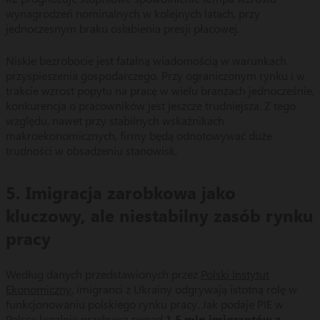
wynagrodzeń nominalnych w kolejnych latach, przy
jednoczesnym braku osłabienia presji płacowej.
Niskie bezrobocie jest fatalną wiadomością w warunkach
przyspieszenia gospodarczego. Przy ograniczonym rynku i w
trakcie wzrost popytu na pracę w wielu branżach jednocześnie,
konkurencja o pracowników jest jeszcze trudniejsza. Z tego
względu, nawet przy stabilnych wskaźnikach
makroekonomicznych, firmy będą odnotowywać duże
trudności w obsadzeniu stanowisk.
5. Imigracja zarobkowa jako
kluczowy, ale niestabilny zasób rynku
pracy
Według danych przedstawionych przez
Polski Instytut
Ekonomiczny
, imigranci z Ukrainy odgrywają istotną rolę w
funkcjonowaniu polskiego rynku pracy. Jak podaje PIE w
Polsce legalnie przebywa ponad
1,5 mln imigrantów z